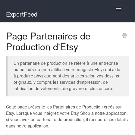
Toggle
ExportFeed
Navigatio
WooCommerce
Page Partenaires de
Production d'Etsy
Wix - Square
Wix - Clover
Un partenaire de production se réfère à une entreprise
ou un individu (non affilié à votre magasin Etsy) qui aide
Faire Integration
à produire physiquement des articles selon vos dessins
originaux, y compris les services d'impression, de
Wix-Faire
fabrication de vêtements, de gravure et plus encore.
Affiliate Marketplace
Cette page présente les Partenaires de Production créés sur
Etsy. Lorsque vous intégrez votre Etsy Shop à notre application,
Etsy Integration
si vous avez un partenaire de production, il récupère ces détails
dans notre application.
Etsy Integration - Italian