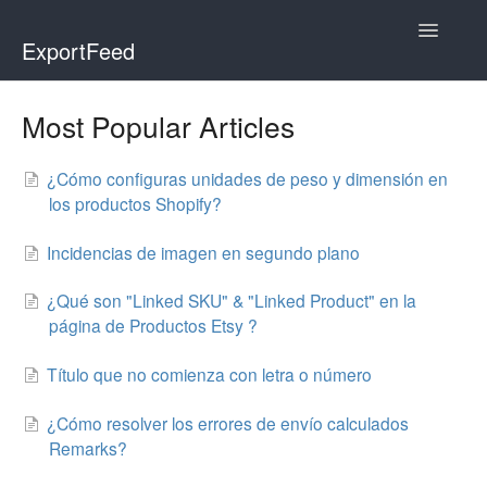
Toggle
ExportFeed
Navigatio
WooCommerce
Most Popular Articles
Wix - Square
¿Cómo configuras unidades de peso y dimensión en
los productos Shopify?
Wix - Clover
Incidencias de imagen en segundo plano
Faire Integration
¿Qué son "Linked SKU" & "Linked Product" en la
Wix-Faire
página de Productos Etsy ?
Affiliate Marketplace
Título que no comienza con letra o número
Etsy Integration
¿Cómo resolver los errores de envío calculados
Remarks?
Etsy Integration - Italian