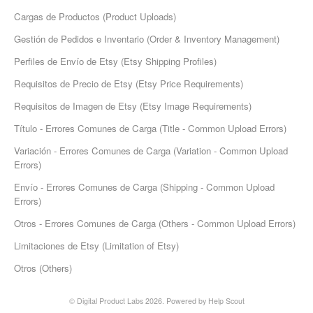
Etsy App Info
Cargas de Productos (Product Uploads)
Gestión de Pedidos e Inventario (Order & Inventory Management)
eBay Integration
Perfiles de Envío de Etsy (Etsy Shipping Profiles)
Walmart Integration
Requisitos de Precio de Etsy (Etsy Price Requirements)
Requisitos de Imagen de Etsy (Etsy Image Requirements)
Contact
Título - Errores Comunes de Carga (Title - Common Upload Errors)
Variación - Errores Comunes de Carga (Variation - Common Upload
Errors)
Envío - Errores Comunes de Carga (Shipping - Common Upload
Errors)
Otros - Errores Comunes de Carga (Others - Common Upload Errors)
Limitaciones de Etsy (Limitation of Etsy)
Otros (Others)
© Digital Product Labs 2026.
Powered by
Help Scout