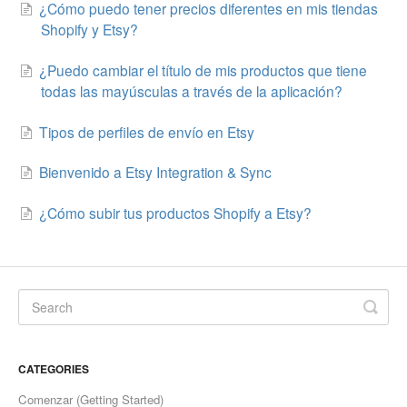
¿Cómo puedo tener precios diferentes en mis tiendas
Shopify y Etsy?
Etsy Integration - French
¿Puedo cambiar el título de mis productos que tiene
Etsy Integration - Deutsch
todas las mayúsculas a través de la aplicación?
Etsy Integration - Spanish
Tipos de perfiles de envío en Etsy
Etsy Integration - Dutch
Bienvenido a Etsy Integration & Sync
Page Wise Docs - Dutch
¿Cómo subir tus productos Shopify a Etsy?
Page Wise Docs - French
Page Wise Docs - Deutsch
Page Wise Docs - Italian
CATEGORIES
Page Wise Docs - Spanish
Comenzar (Getting Started)