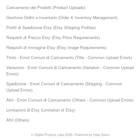
Etsy App Info
Caricamento dei Prodotti (Product Uploads)
Gestione Ordini e Inventario (Order & Inventory Management)
eBay Integration
Profili di Spedizione Etsy (Etsy Shipping Profiles)
Walmart Integration
Requisiti di Prezzo Etsy (Etsy Price Requirements)
Requisiti di Immagine Etsy (Etsy Image Requirements)
Contact
Titolo - Errori Comuni di Caricamento (Title - Common Upload Errors)
Variazioni - Errori Comuni di Caricamento (Variation - Common Upload
Errors)
Spedizione - Errori Comuni di Caricamento (Shipping - Common
Upload Errors)
Altri - Errori Comuni di Caricamento (Others - Common Upload Errors)
Limitazioni di Etsy (Limitation of Etsy)
Altri (Others)
© Digital Product Labs 2026.
Powered by
Help Scout