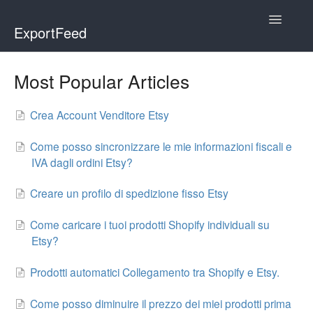
Toggle
ExportFeed
Navigatio
WooCommerce
Most Popular Articles
Wix - Square
Crea Account Venditore Etsy
Wix - Clover
Come posso sincronizzare le mie informazioni fiscali e
IVA dagli ordini Etsy?
Faire Integration
Creare un profilo di spedizione fisso Etsy
Wix-Faire
Come caricare i tuoi prodotti Shopify individuali su
Affiliate Marketplace
Etsy?
Etsy Integration
Prodotti automatici Collegamento tra Shopify e Etsy.
Come posso diminuire il prezzo dei miei prodotti prima
Etsy Integration - Italian