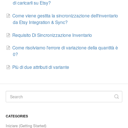
di caricarli su Etsy?
Etsy Integration - French
Come viene gestita la sincronizzazione dell'inventario
da Etsy Integration & Sync?
Etsy Integration - Deutsch
Requisito Di Sincronizzazione Inventario
Etsy Integration - Spanish
Come risolviamo l'errore di variazione della quantità è
Etsy Integration - Dutch
0?
Page Wise Docs - Dutch
Più di due attributi di variante
Page Wise Docs - French
Page Wise Docs - Deutsch
Page Wise Docs - Italian
CATEGORIES
Page Wise Docs - Spanish
Iniziare (Getting Started)