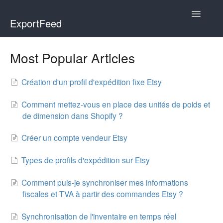
Toggle
ExportFeed
Navigatio
WooCommerce
Most Popular Articles
Wix - Square
Création d'un profil d'expédition fixe Etsy
Wix - Clover
Comment mettez-vous en place des unités de poids et
de dimension dans Shopify ?
Faire Integration
Créer un compte vendeur Etsy
Wix-Faire
Types de profils d'expédition sur Etsy
Affiliate Marketplace
Comment puis-je synchroniser mes informations
Etsy Integration
fiscales et TVA à partir des commandes Etsy ?
Synchronisation de l'inventaire en temps réel
Etsy Integration - Italian