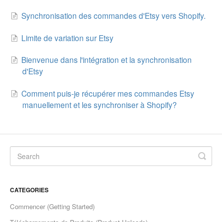
Synchronisation des commandes d'Etsy vers Shopify.
Etsy Integration - French
Limite de variation sur Etsy
Etsy Integration - Deutsch
Bienvenue dans l'intégration et la synchronisation
Etsy Integration - Spanish
d'Etsy
Etsy Integration - Dutch
Comment puis-je récupérer mes commandes Etsy
manuellement et les synchroniser à Shopify?
Page Wise Docs - Dutch
Page Wise Docs - French
Page Wise Docs - Deutsch
Page Wise Docs - Italian
CATEGORIES
Page Wise Docs - Spanish
Commencer (Getting Started)