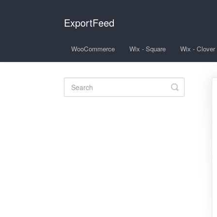
ExportFeed
WooCommerce
Wix - Square
Wix - Clover
Toggle
Search