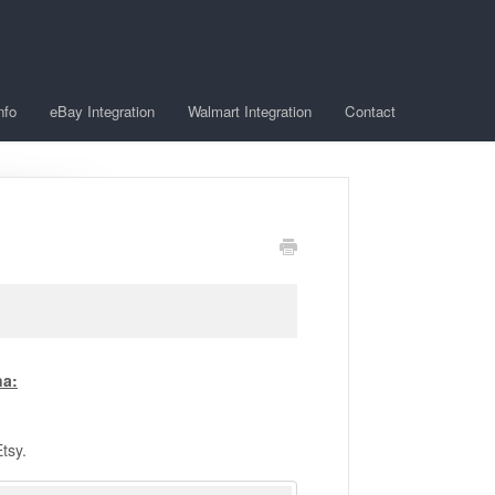
nfo
eBay Integration
Walmart Integration
Contact
na:
Etsy.