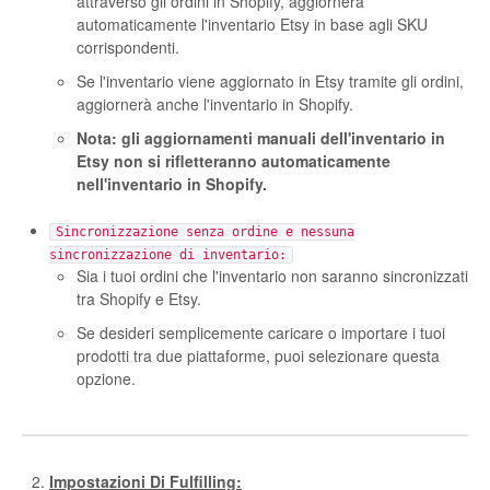
attraverso gli ordini in Shopify, aggiornerà
Etsy App Info
automaticamente l'inventario Etsy in base agli SKU
corrispondenti.
eBay Integration
Se l'inventario viene aggiornato in Etsy tramite gli ordini,
aggiornerà anche l'inventario in Shopify.
Walmart Integration
Nota: gli aggiornamenti manuali dell'inventario in
Etsy non si rifletteranno automaticamente
Contact
nell'inventario in Shopify.
Sincronizzazione senza ordine e nessuna
sincronizzazione di inventario:
Sia i tuoi ordini che l'inventario non saranno sincronizzati
tra Shopify e Etsy.
Se desideri semplicemente caricare o importare i tuoi
prodotti tra due piattaforme, puoi selezionare questa
opzione.
Impostazioni Di Fulfilling: