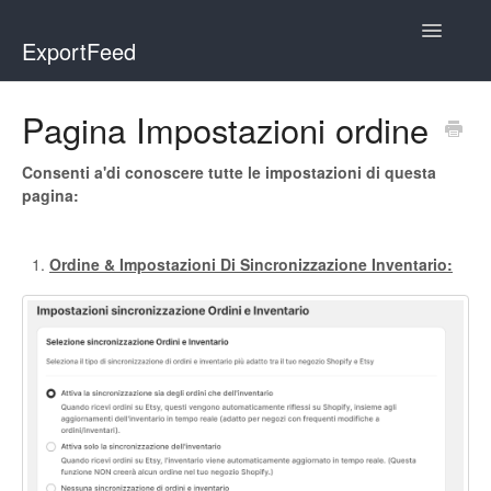
Toggle
ExportFeed
Navigatio
WooCommerce
Pagina Impostazioni ordine
Wix - Square
Consenti a'di conoscere tutte le impostazioni di questa
pagina:
Wix - Clover
Faire Integration
Ordine & Impostazioni Di Sincronizzazione Inventario:
Wix-Faire
Affiliate Marketplace
Etsy Integration
Etsy Integration - Italian