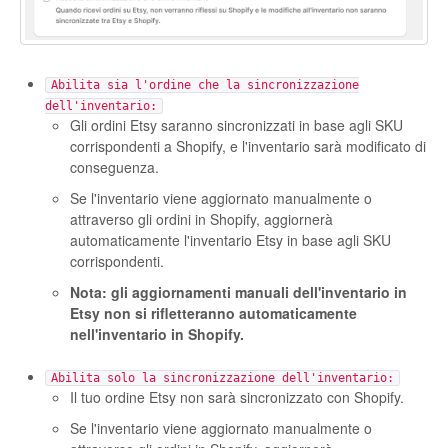
Etsy Integration - French
Etsy Integration - Deutsch
Abilita sia l'ordine che la sincronizzazione
dell'inventario:
Gli ordini Etsy saranno sincronizzati in base agli SKU
Etsy Integration - Spanish
corrispondenti a Shopify, e l'inventario sarà modificato di
conseguenza.
Etsy Integration - Dutch
Se l'inventario viene aggiornato manualmente o
attraverso gli ordini in Shopify, aggiornerà
Page Wise Docs - Dutch
automaticamente l'inventario Etsy in base agli SKU
corrispondenti.
Page Wise Docs - French
Nota: gli aggiornamenti manuali dell'inventario in
Etsy non si rifletteranno automaticamente
Page Wise Docs - Deutsch
nell'inventario in Shopify.
Page Wise Docs - Italian
Abilita solo la sincronizzazione dell'inventario:
Il tuo ordine Etsy non sarà sincronizzato con Shopify.
Page Wise Docs - Spanish
Se l'inventario viene aggiornato manualmente o