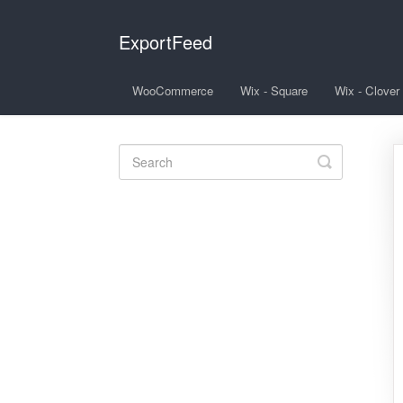
ExportFeed
WooCommerce
Wix - Square
Wix - Clover
Toggle
Search