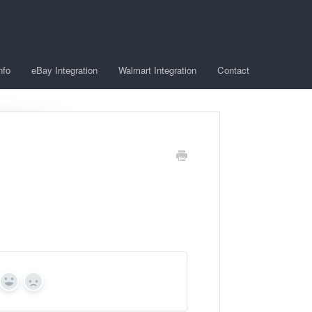
nfo
eBay Integration
Walmart Integration
Contact
Yes
No