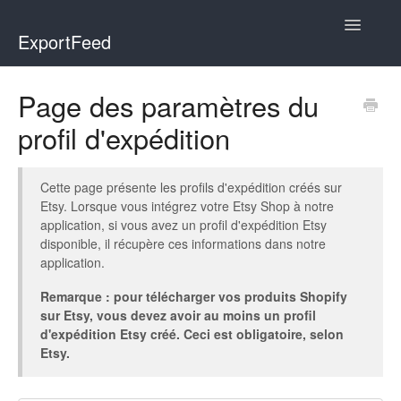
Toggle
ExportFeed
Navigatio
WooCommerce
Page des paramètres du
profil d'expédition
Wix - Square
Wix - Clover
Cette page présente les profils d'expédition créés sur
Etsy. Lorsque vous intégrez votre Etsy Shop à notre
Faire Integration
application, si vous avez un profil d'expédition Etsy
disponible, il récupère ces informations dans notre
Wix-Faire
application.
Remarque : pour télécharger vos produits Shopify
Affiliate Marketplace
sur Etsy, vous devez avoir au moins un profil
d'expédition Etsy créé. Ceci est obligatoire, selon
Etsy Integration
Etsy.
Etsy Integration - Italian