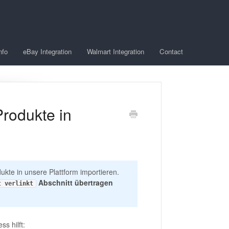
nfo
eBay Integration
Walmart Integration
Contact
Produkte in
dukte in unsere Plattform importieren.
Abschnitt übertragen
t verlinkt
ss hilft: