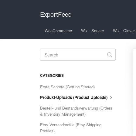
ExportFeed
WooCommerce
Wix - Square
Wix - Clover
Toggle
Search
CATEGORIES
Erste Schritte (Getting Started)
Produkt-Uploads (Product Uploads)
Bestell- und Bestandsverwaltung (Orders
& Inventory Management)
Etsy Versandprofile (Etsy Shipping
Profiles)