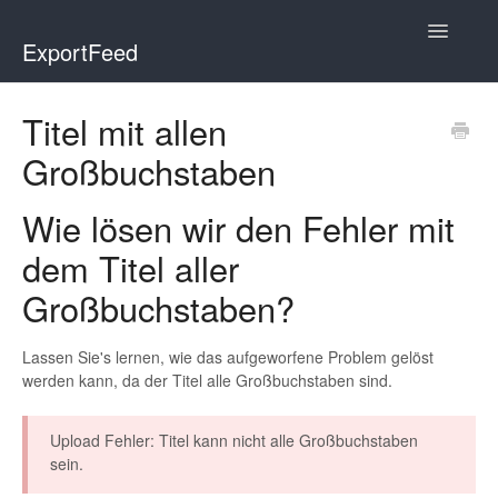
Toggle
ExportFeed
Navigatio
WooCommerce
Titel mit allen
Großbuchstaben
Wix - Square
Wix - Clover
Wie lösen wir den Fehler mit
dem Titel aller
Faire Integration
Großbuchstaben?
Wix-Faire
Lassen Sie's lernen, wie das aufgeworfene Problem gelöst
Affiliate Marketplace
werden kann, da der Titel alle Großbuchstaben sind.
Etsy Integration
Upload Fehler: Titel kann nicht alle Großbuchstaben
sein.
Etsy Integration - Italian