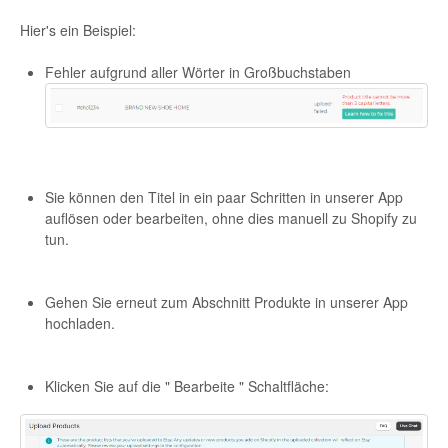
Hier's ein Beispiel:
Etsy Integration - French
Fehler aufgrund aller Wörter in Großbuchstaben
Etsy Integration - Deutsch
Etsy Integration - Spanish
Etsy Integration - Dutch
Sie können den Titel in ein paar Schritten in unserer App
auflösen oder bearbeiten, ohne dies manuell zu Shopify zu
Page Wise Docs - Dutch
tun.
Page Wise Docs - French
Gehen Sie erneut zum Abschnitt Produkte in unserer App
Page Wise Docs - Deutsch
hochladen.
Page Wise Docs - Italian
Klicken Sie auf die " Bearbeite " Schaltfläche:
Page Wise Docs - Spanish