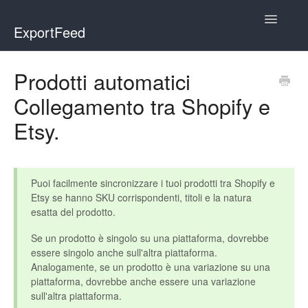
Toggle
ExportFeed
Navigatio
WooCommerce
Prodotti automatici
Collegamento tra Shopify e
Wix - Square
Etsy.
Wix - Clover
Faire Integration
Puoi facilmente sincronizzare i tuoi prodotti tra Shopify e
Etsy se hanno SKU corrispondenti, titoli e la natura
Wix-Faire
esatta del prodotto.
Affiliate Marketplace
Se un prodotto è singolo su una piattaforma, dovrebbe
essere singolo anche sull'altra piattaforma.
Etsy Integration
Analogamente, se un prodotto è una variazione su una
piattaforma, dovrebbe anche essere una variazione
sull'altra piattaforma.
Etsy Integration - Italian