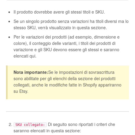
Etsy App Info
Il prodotto dovrebbe avere gli stessi titoli e SKU.
eBay Integration
Se un singolo prodotto senza variazioni ha titoli diversi ma lo
stesso SKU, verrà visualizzato in questa sezione.
Walmart Integration
Per le variazioni dei prodotti (ad esempio, dimensione e
colore), il conteggio delle varianti, i titoli dei prodotti di
Contact
variazione e gli SKU devono essere gli stessi e saranno
elencati qui.
Nota importante:
Se le impostazioni di sovrascrittura
sono abilitate per gli elenchi della sezione dei prodotti
collegati, anche le modifiche fatte in Shopify appariranno
su Etsy.
Di seguito sono riportati i criteri che
SKU collegato:
saranno elencati in questa sezione: