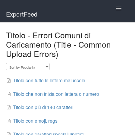
Toggle
ExportFeed
Navigatio
WooCommerce
Titolo - Errori Comuni di
Caricamento (Title - Common
Wix - Square
Upload Errors)
Wix - Clover
Faire Integration
Titolo con tutte le lettere maiuscole
Wix-Faire
Titolo che non inizia con lettera o numero
Affiliate Marketplace
Titolo con più di 140 caratteri
Etsy Integration
Titolo con emoji, regs
Etsy Integration - Italian
Titolo con caratteri speciali ripetuti