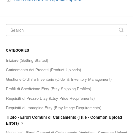
Etsy Integration - French
Etsy Integration - Deutsch
Etsy Integration - Spanish
CATEGORIES
Etsy Integration - Dutch
Iniziare (Getting Started)
Page Wise Docs - Dutch
Caricamento dei Prodotti (Product Uploads)
Gestione Ordini e Inventario (Order & Inventory Management)
Page Wise Docs - French
Profili di Spedizione Etsy (Etsy Shipping Profiles)
Page Wise Docs - Deutsch
Requisiti di Prezzo Etsy (Etsy Price Requirements)
Requisiti di Immagine Etsy (Etsy Image Requirements)
Page Wise Docs - Italian
Titolo - Errori Comuni di Caricamento (Title - Common Upload
Errors)
Page Wise Docs - Spanish
Variazioni - Errori Comuni di Caricamento (Variation - Common Upload