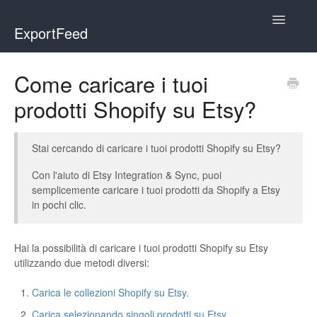
Toggle
ExportFeed
Navigatio
WooCommerce
Come caricare i tuoi
prodotti Shopify su Etsy?
Wix - Square
Wix - Clover
Stai cercando di caricare i tuoi prodotti Shopify su Etsy?
Faire Integration
Con l'aiuto di Etsy Integration & Sync, puoi
semplicemente caricare i tuoi prodotti da Shopify a Etsy
Wix-Faire
in pochi clic.
Affiliate Marketplace
Hai la possibilità di caricare i tuoi prodotti Shopify su Etsy
utilizzando due metodi diversi:
Etsy Integration
Carica le collezioni Shopify su Etsy.
Etsy Integration - Italian
Carica selezionando singoli prodotti su Etsy.