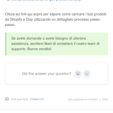
Etsy Integration - French
Clicca sul link qui sopra per sapere come caricare i tuoi prodotti
da Shopify a Etsy utilizzando un dettagliato processo passo-
Etsy Integration - Deutsch
passo.
Etsy Integration - Spanish
Se avete domande o avete bisogno di ulteriore
assistenza, sentitevi liberi di contattare il nostro team di
Etsy Integration - Dutch
supporto. Buona vendita!
Page Wise Docs - Dutch
Page Wise Docs - French
Did this answer your question?
Yes
No
Page Wise Docs - Deutsch
Page Wise Docs - Italian
Still need help?
Contact Us
Last updated on October 1, 2024
Page Wise Docs - Spanish