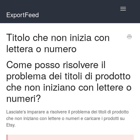
Toggle
ExportFeed
Navigatio
WooCommerce
Titolo che non inizia con
lettera o numero
Wix - Square
Wix - Clover
Come posso risolvere il
problema dei titoli di prodotto
Faire Integration
che non iniziano con lettere o
Wix-Faire
numeri?
Affiliate Marketplace
Lasciate's imparare a risolvere il problema dei titoli di prodotto
che non iniziano con lettere o numeri e caricare i prodotti su
Etsy Integration
Etsy.
Etsy Integration - Italian