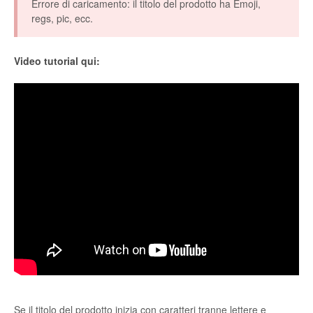
Errore di caricamento: il titolo del prodotto ha Emoji,
regs, pic, ecc.
Etsy Integration - French
Etsy Integration - Deutsch
Video tutorial qui:
Etsy Integration - Spanish
Etsy Integration - Dutch
Page Wise Docs - Dutch
Page Wise Docs - French
Page Wise Docs - Deutsch
Page Wise Docs - Italian
Page Wise Docs - Spanish
Se il titolo del prodotto inizia con caratteri tranne lettere e