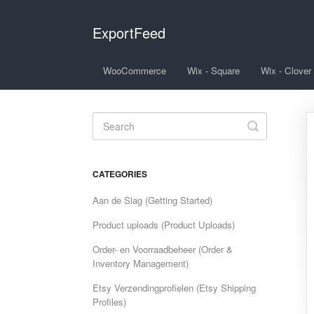
ExportFeed
WooCommerce
Wix - Square
Wix - Clover
Toggle
Search
CATEGORIES
Aan de Slag (Getting Started)
Product uploads (Product Uploads)
Order- en Voorraadbeheer (Order &
Inventory Management)
Etsy Verzendingprofielen (Etsy Shipping
Profiles)