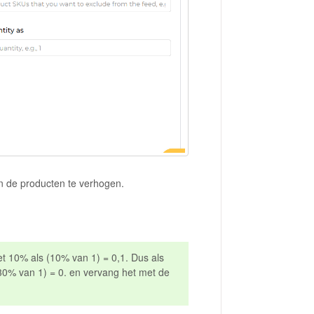
 de producten te verhogen.
et 10% als (10% van 1) = 0,1. Dus als
(30% van 1) = 0. en vervang het met de