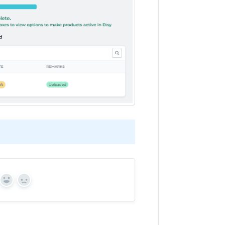
Yes
No