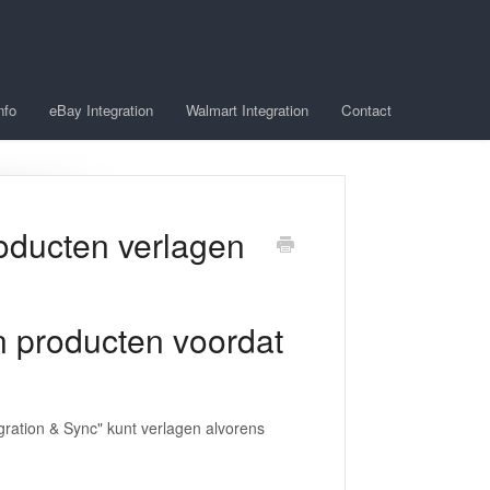
nfo
eBay Integration
Walmart Integration
Contact
roducten verlagen
jn producten voordat
egration & Sync" kunt verlagen alvorens