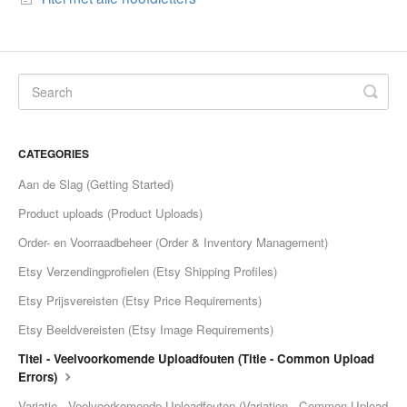
Etsy Integration - French
Etsy Integration - Deutsch
Etsy Integration - Spanish
CATEGORIES
Etsy Integration - Dutch
Aan de Slag (Getting Started)
Page Wise Docs - Dutch
Product uploads (Product Uploads)
Order- en Voorraadbeheer (Order & Inventory Management)
Page Wise Docs - French
Etsy Verzendingprofielen (Etsy Shipping Profiles)
Page Wise Docs - Deutsch
Etsy Prijsvereisten (Etsy Price Requirements)
Etsy Beeldvereisten (Etsy Image Requirements)
Page Wise Docs - Italian
Titel - Veelvoorkomende Uploadfouten (Title - Common Upload
Errors)
Page Wise Docs - Spanish
Variatie - Veelvoorkomende Uploadfouten (Variation - Common Upload