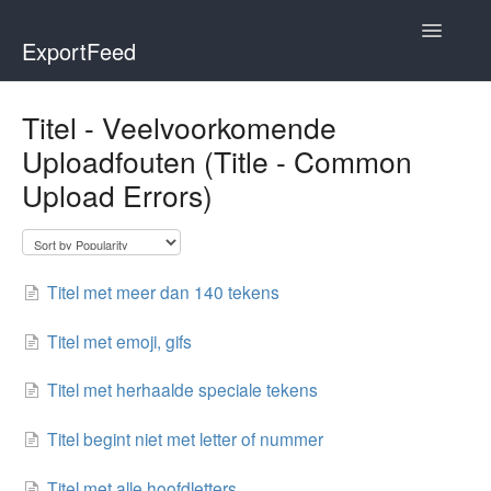
Toggle
ExportFeed
Navigatio
WooCommerce
Titel - Veelvoorkomende
Uploadfouten (Title - Common
Wix - Square
Upload Errors)
Wix - Clover
Faire Integration
Titel met meer dan 140 tekens
Wix-Faire
Titel met emoji, gifs
Affiliate Marketplace
Titel met herhaalde speciale tekens
Etsy Integration
Titel begint niet met letter of nummer
Etsy Integration - Italian
Titel met alle hoofdletters