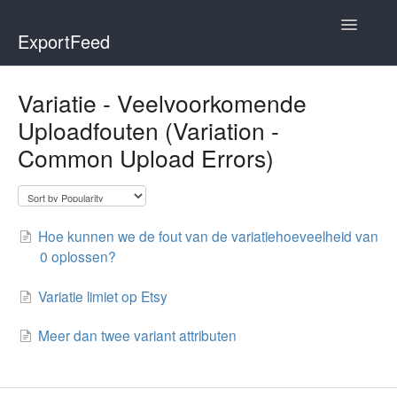
Toggle
ExportFeed
Navigatio
WooCommerce
Variatie - Veelvoorkomende
Uploadfouten (Variation -
Wix - Square
Common Upload Errors)
Wix - Clover
Faire Integration
Hoe kunnen we de fout van de variatiehoeveelheid van
0 oplossen?
Wix-Faire
Variatie limiet op Etsy
Affiliate Marketplace
Meer dan twee variant attributen
Etsy Integration
Etsy Integration - Italian