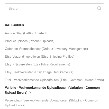
Etsy Integration - French
Etsy Integration - Deutsch
CATEGORIES
Etsy Integration - Spanish
Aan de Slag (Getting Started)
Product uploads (Product Uploads)
Etsy Integration - Dutch
Order- en Voorraadbeheer (Order & Inventory Management)
Page Wise Docs - Dutch
Etsy Verzendingprofielen (Etsy Shipping Profiles)
Etsy Prijsvereisten (Etsy Price Requirements)
Page Wise Docs - French
Etsy Beeldvereisten (Etsy Image Requirements)
Page Wise Docs - Deutsch
Titel - Veelvoorkomende Uploadfouten (Title - Common Upload Errors)
Variatie - Veelvoorkomende Uploadfouten (Variation - Common
Page Wise Docs - Italian
Upload Errors)
Verzending - Veelvoorkomende Uploadfouten (Shipping - Common
Page Wise Docs - Spanish
Upload Errors)