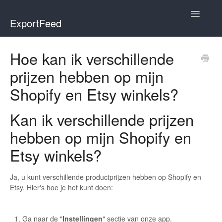
Toggle
ExportFeed
Navigatio
WooCommerce
Hoe kan ik verschillende
prijzen hebben op mijn
Wix - Square
Shopify en Etsy winkels?
Wix - Clover
Kan ik verschillende prijzen
Faire Integration
hebben op mijn Shopify en
Wix-Faire
Etsy winkels?
Affiliate Marketplace
Ja, u kunt verschillende productprijzen hebben op Shopify en
Etsy. Hier's hoe je het kunt doen:
Etsy Integration
Etsy Integration - Italian
Ga naar de "
Instellingen
" sectie van onze app.