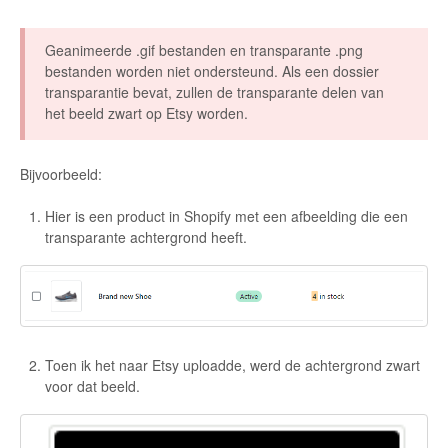
Etsy Integration - French
Geanimeerde .gif bestanden en transparante .png
bestanden worden niet ondersteund. Als een dossier
Etsy Integration - Deutsch
transparantie bevat, zullen de transparante delen van
het beeld zwart op Etsy worden.
Etsy Integration - Spanish
Bijvoorbeeld:
Etsy Integration - Dutch
Hier is een product in Shopify met een afbeelding die een
Page Wise Docs - Dutch
transparante achtergrond heeft.
Page Wise Docs - French
Page Wise Docs - Deutsch
Toen ik het naar Etsy uploadde, werd de achtergrond zwart
Page Wise Docs - Italian
voor dat beeld.
Page Wise Docs - Spanish