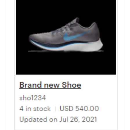
Etsy App Info
eBay Integration
Walmart Integration
Contact