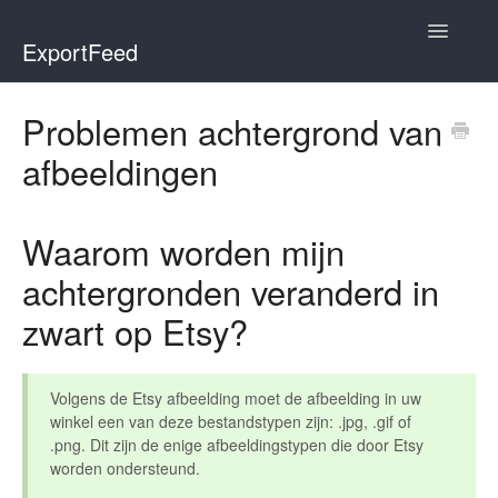
Toggle
ExportFeed
Navigatio
WooCommerce
Problemen achtergrond van
afbeeldingen
Wix - Square
Wix - Clover
Waarom worden mijn
Faire Integration
achtergronden veranderd in
zwart op Etsy?
Wix-Faire
Affiliate Marketplace
Volgens de Etsy afbeelding moet de afbeelding in uw
winkel een van deze bestandstypen zijn: .jpg, .gif of
Etsy Integration
.png. Dit zijn de enige afbeeldingstypen die door Etsy
worden ondersteund.
Etsy Integration - Italian