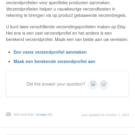
verzendprofielen voor specifieke producten aanmaken.
Verzendprofielen helpen u nauwkeurige verzendkosten in
Etsy Integration - French
rekening te brengen via op product gebaseerde verzendregels.
Etsy Integration - Deutsch
U kunt twee verschillende verzendingsprofielen maken op Etsy.
Het ene is een vast verzendprofiel en het andere is een
Etsy Integration - Spanish
berekend verzendprofiel. Maak een van beide aan uw vereisten.
Een vaste verzendprofiel aanmaken
Etsy Integration - Dutch
Maak een berekende verzendprofiel aan
Page Wise Docs - Dutch
Page Wise Docs - French
Did this answer your question?
Yes
No
Page Wise Docs - Deutsch
Page Wise Docs - Italian
Still need help?
Contact Us
Last updated on October 1, 2024
Page Wise Docs - Spanish