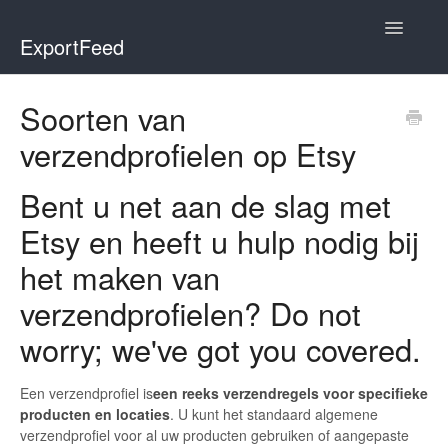
Toggle
ExportFeed
Navigatio
WooCommerce
Soorten van
verzendprofielen op Etsy
Wix - Square
Wix - Clover
Bent u net aan de slag met
Etsy en heeft u hulp nodig bij
Faire Integration
het maken van
Wix-Faire
verzendprofielen? Do not
Affiliate Marketplace
worry; we've got you covered.
Etsy Integration
Een verzendprofiel is
een reeks verzendregels voor specifieke
producten en locaties
. U kunt het standaard algemene
Etsy Integration - Italian
verzendprofiel voor al uw producten gebruiken of aangepaste