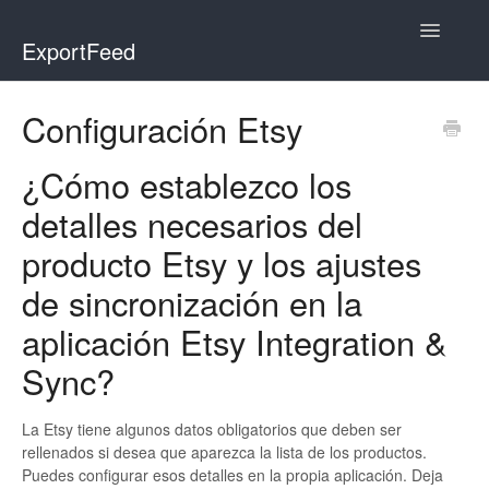
Toggle
ExportFeed
Navigatio
WooCommerce
Configuración Etsy
Wix - Square
¿Cómo establezco los
Wix - Clover
detalles necesarios del
producto Etsy y los ajustes
Faire Integration
de sincronización en la
Wix-Faire
aplicación Etsy Integration &
Affiliate Marketplace
Sync?
Etsy Integration
La Etsy tiene algunos datos obligatorios que deben ser
rellenados si desea que aparezca la lista de los productos.
Etsy Integration - Italian
Puedes configurar esos detalles en la propia aplicación. Deja