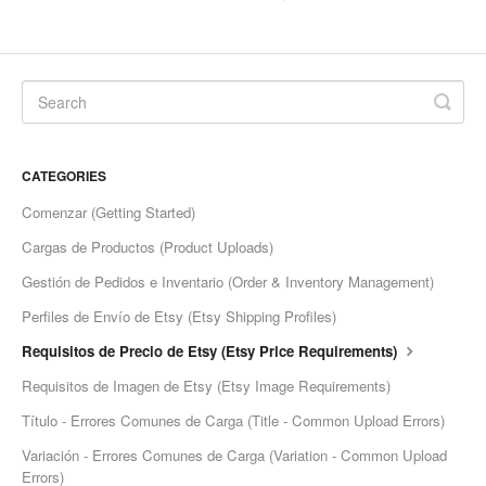
Etsy Integration - French
Etsy Integration - Deutsch
Etsy Integration - Spanish
CATEGORIES
Etsy Integration - Dutch
Comenzar (Getting Started)
Page Wise Docs - Dutch
Cargas de Productos (Product Uploads)
Gestión de Pedidos e Inventario (Order & Inventory Management)
Page Wise Docs - French
Perfiles de Envío de Etsy (Etsy Shipping Profiles)
Page Wise Docs - Deutsch
Requisitos de Precio de Etsy (Etsy Price Requirements)
Requisitos de Imagen de Etsy (Etsy Image Requirements)
Page Wise Docs - Italian
Título - Errores Comunes de Carga (Title - Common Upload Errors)
Page Wise Docs - Spanish
Variación - Errores Comunes de Carga (Variation - Common Upload
Errors)