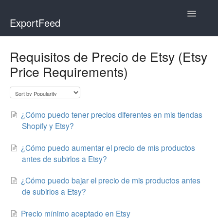
Toggle
ExportFeed
Navigatio
WooCommerce
Requisitos de Precio de Etsy (Etsy
Price Requirements)
Wix - Square
Wix - Clover
¿Cómo puedo tener precios diferentes en mis tiendas
Faire Integration
Shopify y Etsy?
Wix-Faire
¿Cómo puedo aumentar el precio de mis productos
antes de subirlos a Etsy?
Affiliate Marketplace
¿Cómo puedo bajar el precio de mis productos antes
Etsy Integration
de subirlos a Etsy?
Etsy Integration - Italian
Precio mínimo aceptado en Etsy