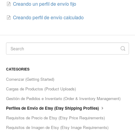
Creando un perfil de envío fijo
Etsy Integration - French
Creando perfil de envío calculado
Etsy Integration - Deutsch
Etsy Integration - Spanish
Etsy Integration - Dutch
Page Wise Docs - Dutch
CATEGORIES
Comenzar (Getting Started)
Page Wise Docs - French
Cargas de Productos (Product Uploads)
Page Wise Docs - Deutsch
Gestión de Pedidos e Inventario (Order & Inventory Management)
Perfiles de Envío de Etsy (Etsy Shipping Profiles)
Page Wise Docs - Italian
Requisitos de Precio de Etsy (Etsy Price Requirements)
Page Wise Docs - Spanish
Requisitos de Imagen de Etsy (Etsy Image Requirements)