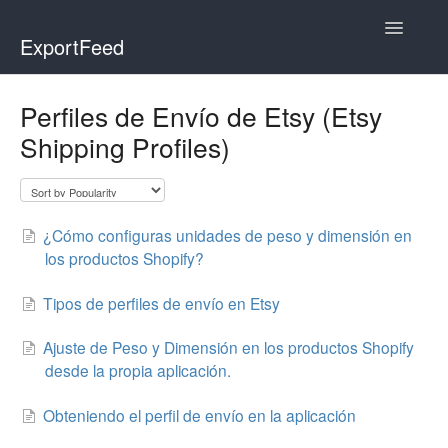
Toggle
ExportFeed
Navigatio
WooCommerce
Perfiles de Envío de Etsy (Etsy
Shipping Profiles)
Wix - Square
Wix - Clover
¿Cómo configuras unidades de peso y dimensión en
Faire Integration
los productos Shopify?
Wix-Faire
Tipos de perfiles de envío en Etsy
Affiliate Marketplace
Ajuste de Peso y Dimensión en los productos Shopify
desde la propia aplicación.
Etsy Integration
Obteniendo el perfil de envío en la aplicación
Etsy Integration - Italian