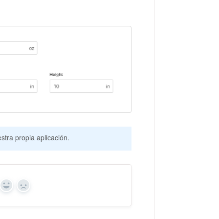
tra propia aplicación.
Yes
No