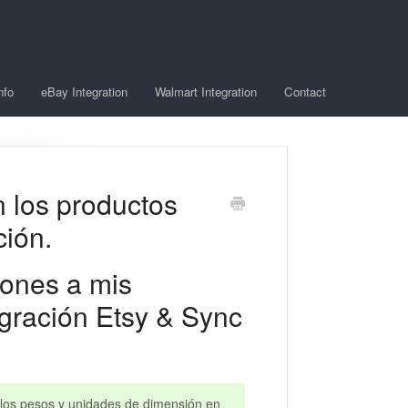
nfo
eBay Integration
Walmart Integration
Contact
 los productos
ción.
ones a mis
egración Etsy & Sync
er los pesos y unidades de dimensión en