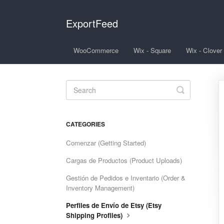
ExportFeed
WooCommerce
Wix - Square
Wix - Clover
Toggle
Search
CATEGORIES
Comenzar (Getting Started)
Cargas de Productos (Product Uploads)
Gestión de Pedidos e Inventario (Order &
Inventory Management)
Perfiles de Envío de Etsy (Etsy
Shipping Profiles)