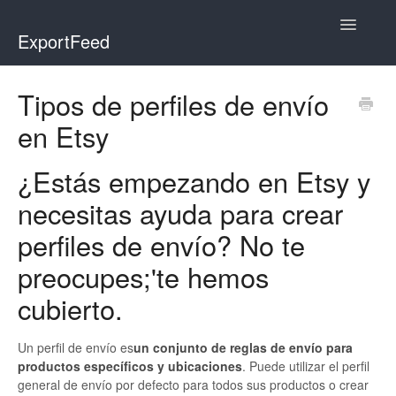
Toggle
ExportFeed
Navigatio
WooCommerce
Tipos de perfiles de envío
en Etsy
Wix - Square
Wix - Clover
¿Estás empezando en Etsy y
necesitas ayuda para crear
Faire Integration
perfiles de envío? No te
Wix-Faire
preocupes;'te hemos
Affiliate Marketplace
cubierto.
Etsy Integration
Un perfil de envío es
un conjunto de reglas de envío para
productos específicos y ubicaciones
. Puede utilizar el perfil
Etsy Integration - Italian
general de envío por defecto para todos sus productos o crear