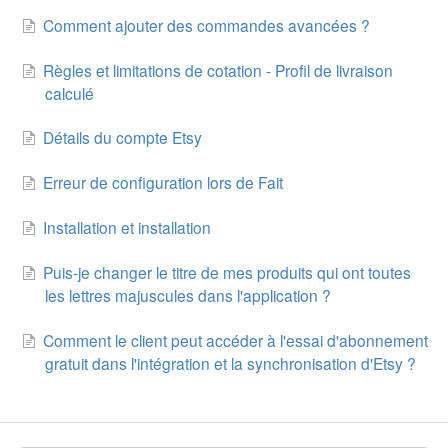
Comment ajouter des commandes avancées ?
Etsy Integration - French
Règles et limitations de cotation - Profil de livraison
Etsy Integration - Deutsch
calculé
Etsy Integration - Spanish
Détails du compte Etsy
Etsy Integration - Dutch
Erreur de configuration lors de Fait
Page Wise Docs - Dutch
Installation et installation
Puis-je changer le titre de mes produits qui ont toutes
Page Wise Docs - French
les lettres majuscules dans l'application ?
Page Wise Docs - Deutsch
Comment le client peut accéder à l'essai d'abonnement
gratuit dans l'intégration et la synchronisation d'Etsy ?
Page Wise Docs - Italian
Page Wise Docs - Spanish