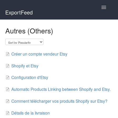
Toggle
ExportFeed
Navigatio
WooCommerce
Autres (Others)
Wix - Square
Wix - Clover
Créer un compte vendeur Etsy
Faire Integration
Shopify et Etsy
Wix-Faire
Configuration d'Etsy
Affiliate Marketplace
Automatic Products Linking between Shopify and Etsy.
Comment télécharger vos produits Shopify sur Etsy?
Etsy Integration
Détails de la livraison
Etsy Integration - Italian