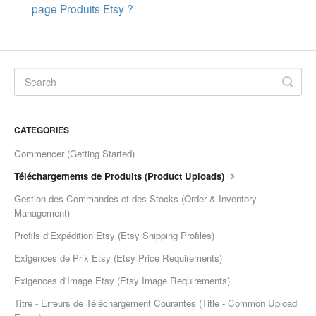
page Produits Etsy ?
Etsy Integration - French
Etsy Integration - Deutsch
Etsy Integration - Spanish
Etsy Integration - Dutch
CATEGORIES
Commencer (Getting Started)
Page Wise Docs - Dutch
Téléchargements de Produits (Product Uploads)
Page Wise Docs - French
Gestion des Commandes et des Stocks (Order & Inventory
Management)
Page Wise Docs - Deutsch
Profils d'Expédition Etsy (Etsy Shipping Profiles)
Exigences de Prix Etsy (Etsy Price Requirements)
Page Wise Docs - Italian
Exigences d'Image Etsy (Etsy Image Requirements)
Page Wise Docs - Spanish
Titre - Erreurs de Téléchargement Courantes (Title - Common Upload