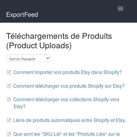
Toggle
ExportFeed
Navigatio
WooCommerce
Téléchargements de Produits
(Product Uploads)
Wix - Square
Wix - Clover
Comment importer vos produits Etsy dans Shopify?
Faire Integration
Comment télécharger vos produits Shopify sur Etsy?
Wix-Faire
Comment télécharger vos collections Shopify vers
Affiliate Marketplace
Etsy?
Etsy Integration
Liens de produits automatiques entre Shopify et Etsy.
Etsy Integration - Italian
Que sont les "SKU Lié" et les "Produits Liés" sur la