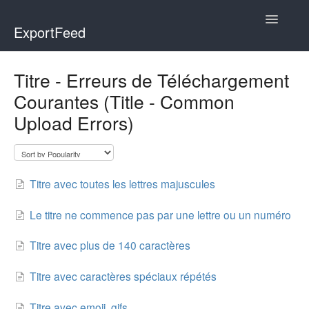
Toggle
ExportFeed
Navigatio
WooCommerce
Titre - Erreurs de Téléchargement
Courantes (Title - Common
Wix - Square
Upload Errors)
Wix - Clover
Faire Integration
Titre avec toutes les lettres majuscules
Wix-Faire
Le titre ne commence pas par une lettre ou un numéro
Affiliate Marketplace
Titre avec plus de 140 caractères
Etsy Integration
Titre avec caractères spéciaux répétés
Etsy Integration - Italian
Titre avec emoji, gifs