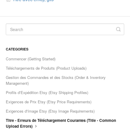
Etsy Integration - French
Etsy Integration - Deutsch
Etsy Integration - Spanish
CATEGORIES
Etsy Integration - Dutch
Commencer (Getting Started)
Page Wise Docs - Dutch
Téléchargements de Produits (Product Uploads)
Gestion des Commandes et des Stocks (Order & Inventory
Page Wise Docs - French
Management)
Profils d'Expédition Etsy (Etsy Shipping Profiles)
Page Wise Docs - Deutsch
Exigences de Prix Etsy (Etsy Price Requirements)
Page Wise Docs - Italian
Exigences d'Image Etsy (Etsy Image Requirements)
Titre - Erreurs de Téléchargement Courantes (Title - Common
Page Wise Docs - Spanish
Upload Errors)